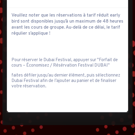
Veuillez noter que les réservations à tarif réduit early
bird sont disponibles jusqu’à un maximum de 48 heures
avant les cours de groupe. Au-delà de ce délai, le tarif
régulier s’applique !
Pour réserver le Dubai Festival, appuyer sur "Forfait de
cours – Économisez / Résérvation Festival DUBAI"
faites défiler jusqu’au dernier élément, puis sélectionnez
Dubai Festival afin de l’ajouter au panier et de finaliser
votre réservation.